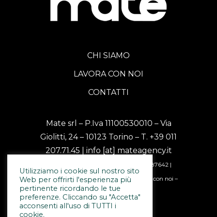
CHI SIAMO
LAVORA CON NOI
CONTATTI
Mate srl – P.Iva 11100530010 – Via
Giolitti, 24 – 10123 Torino – T.
+39 011
207.71.45
| info [at] mateagency.it
PEC: mate [at] messaggipec.it | Rea 1187642 |
Utilizziamo i cookie sul nostro sito
Capitale Sociale 15.000,00 € i.v |
Lavora con noi
–
Web per offrirti l'esperienza più
pertinente ricordando le tue
Privacy e Cookie Policy
preferenze. Cliccando su "Accetta"
acconsenti all'uso di TUTTI i
cookie.