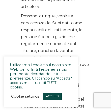
articolo 5.
Possono, dunque, venire a
conoscenza dei Suoi dati, come
responsabili del trattamento, le
persone fisiche o giuridiche
regolarmente nominate dal
Titolare, nonché i lavoratori
dipendenti ed i collaboratori
interni ed esterni della Società ove
Utilizziamo i cookie sul nostro sito
Web per offrirti l'esperienza più
esistenti, limitatamente allo
pertinente ricordando le tue
preferenze. Cliccando su "Accetta"
svolgimento delle proprie
acconsenti all'uso di TUTTI i
mansioni o dei propri incarichi.
cookie.
L’elenco aggiornato dei
Cookie settings
ACCETTO
responsabili e degli incaricati del
trattamento è custodito, e potrà