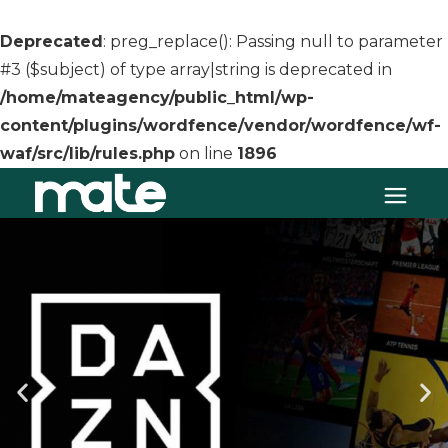
Deprecated
: preg_replace(): Passing null to parameter
#3 ($subject) of type array|string is deprecated in
/home/mateagency/public_html/wp-
content/plugins/wordfence/vendor/wordfence/wf-
waf/src/lib/rules.php
on line
1896