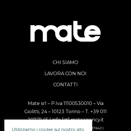
CHI SIAMO
LAVORA CON NOI
CONTATTI
Mate srl – P.Iva 11100530010 – Via
Giolitti, 24 – 10123 Torino – T.
+39 011
207.71.45
| info [at] mateagency.it
PEC: mate [at] messaggipec.it | Rea 1187642 |
Utilizziamo i cookie sul nostro sito