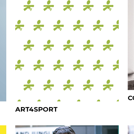
C
ART4SPORT